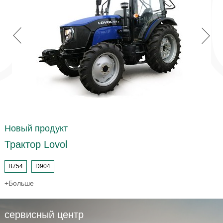


Новый продукт
Трактор Lovol
B754
D904
+Больше
сервисный центр