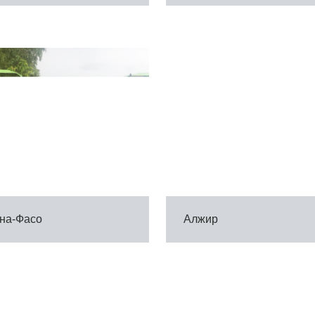
на-Фасо
Алжир