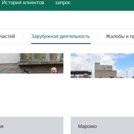
История клиентов
запрос
пчастей
Зарубежная деятельность
Жалобы и п
ия
Марокко