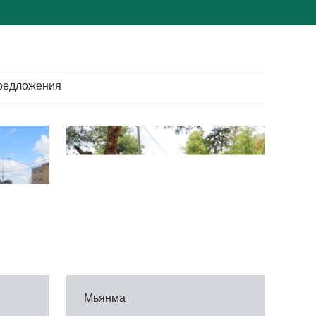
редложения
Мьянма